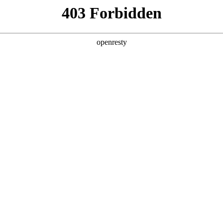
企业业务
个人业务
了解我们
投资者
机产品
>
显示器
器
电子白板
广告机
EN
Global
显示器系列
电竞显示器系列
便携式显
查看全部